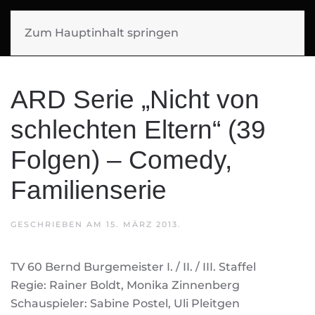
SIGGI MUELLER
Zum Hauptinhalt springen
FILMMUSIK
ARD Serie „Nicht von
schlechten Eltern“ (39
Folgen) – Comedy,
Familienserie
GESCHRIEBEN AM
15. MÄRZ 2013
.
TV 60 Bernd Burgemeister I. / II. / III. Staffel
Regie: Rainer Boldt, Monika Zinnenberg
Schauspieler: Sabine Postel, Uli Pleitgen