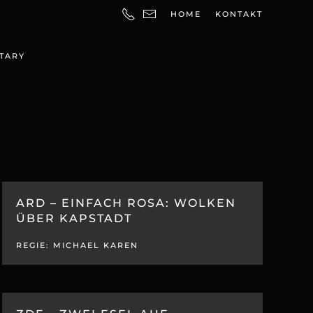
HOME
KONTAKT
TARY
ARD – EINFACH ROSA: WOLKEN
ÜBER KAPSTADT
REGIE: MICHAEL KAREN