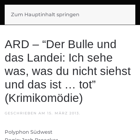
SIGGI MUELLER
Zum Hauptinhalt springen
FILMMUSIK
ARD – “Der Bulle und
das Landei: Ich sehe
was, was du nicht siehst
und das ist … tot”
(Krimikomödie)
GESCHRIEBEN AM
15. MÄRZ 2013
.
Polyphon Südwest