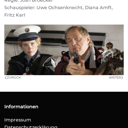
Regie: Josh Broecker
Schauspieler: Uwe Ochsenknecht, Diana Amft,
Fritz Karl
ZURÜCK
WEITER
Informationen
Impressum
Datenschutzerklärung