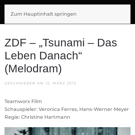
SIGGI MUELLER
Zum Hauptinhalt springen
FILMMUSIK
ZDF – „Tsunami – Das
Leben Danach“
(Melodram)
GESCHRIEBEN AM
15. MÄRZ 2013
.
Teamworx Film
Schauspieler: Veronica Ferres, Hans-Werner Meyer
Regie: Christine Hartmann